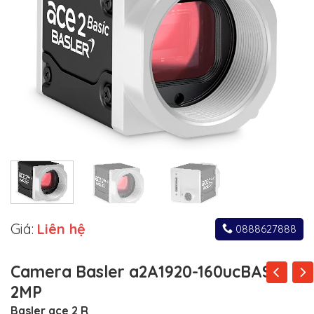
Giá:
Liên hệ
0888627888
Camera Basler a2A1920-160ucBAS
2MP
Basler ace 2 R