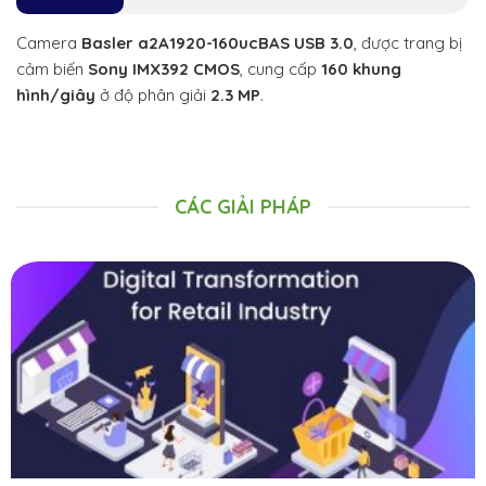
Camera
Basler a2A1920-160ucBAS USB 3.0
, được trang bị
cảm biến
Sony IMX392 CMOS
, cung cấp
160 khung
hình/giây
ở độ phân giải
2.3 MP
.
CÁC GIẢI PHÁP