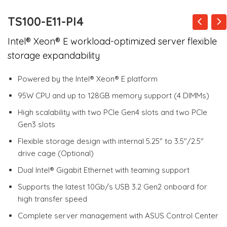
TS100-E11-PI4
Intel® Xeon® E workload-optimized server flexible
storage expandability
Powered by the Intel® Xeon® E platform
95W CPU and up to 128GB memory support (4 DIMMs)
High scalability with two PCIe Gen4 slots and two PCIe
Gen3 slots
Flexible storage design with internal 5.25″ to 3.5″/2.5″
drive cage (Optional)
Dual Intel® Gigabit Ethernet with teaming support
Supports the latest 10Gb/s USB 3.2 Gen2 onboard for
high transfer speed
Complete server management with ASUS Control Center