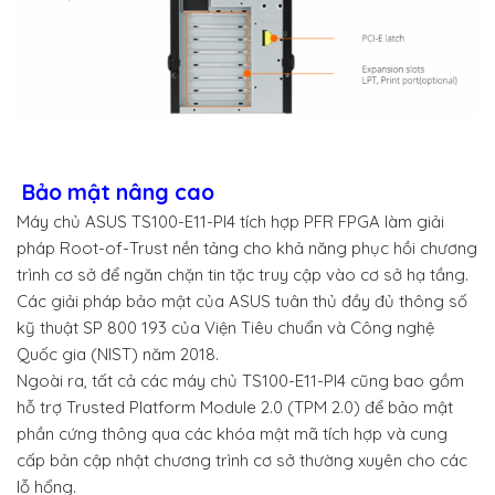
Bảo mật nâng cao
Máy chủ ASUS TS100-E11-PI4 tích hợp PFR FPGA làm giải
pháp Root-of-Trust nền tảng cho khả năng phục hồi chương
trình cơ sở để ngăn chặn tin tặc truy cập vào cơ sở hạ tầng.
Các giải pháp bảo mật của ASUS tuân thủ đầy đủ thông số
kỹ thuật SP 800 193 của Viện Tiêu chuẩn và Công nghệ
Quốc gia (NIST) năm 2018.
Ngoài ra, tất cả các máy chủ TS100-E11-PI4 cũng bao gồm
hỗ trợ Trusted Platform Module 2.0 (TPM 2.0) để bảo mật
phần cứng thông qua các khóa mật mã tích hợp và cung
cấp bản cập nhật chương trình cơ sở thường xuyên cho các
lỗ hổng.