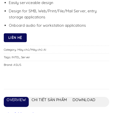
Easily serviceable design
Design for SMB, Web/Print/File/Mail Server, entry
storage applications
Onboard audio for workstation applications
LIÊN HỆ
Category:
Máy chủ/Máy chủ AI
Tags:
INTEL
,
Server
Brand:
ASUS
OVERVIEW
CHI TIẾT SẢN PHẨM
DOWNLOAD