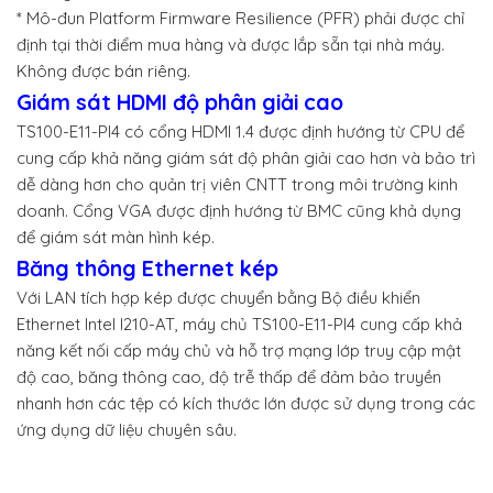
* Mô-đun Platform Firmware Resilience (PFR) phải được chỉ
định tại thời điểm mua hàng và được lắp sẵn tại nhà máy.
Không được bán riêng.
Giám sát HDMI độ phân giải cao
TS100-E11-PI4 có cổng HDMI 1.4 được định hướng từ CPU để
cung cấp khả năng giám sát độ phân giải cao hơn và bảo trì
dễ dàng hơn cho quản trị viên CNTT trong môi trường kinh
doanh. Cổng VGA được định hướng từ BMC cũng khả dụng
để giám sát màn hình kép.
Băng thông Ethernet kép
Với LAN tích hợp kép được chuyển bằng Bộ điều khiển
Ethernet Intel I210-AT, máy chủ TS100-E11-PI4 cung cấp khả
năng kết nối cấp máy chủ và hỗ trợ mạng lớp truy cập mật
độ cao, băng thông cao, độ trễ thấp để đảm bảo truyền
nhanh hơn các tệp có kích thước lớn được sử dụng trong các
ứng dụng dữ liệu chuyên sâu.