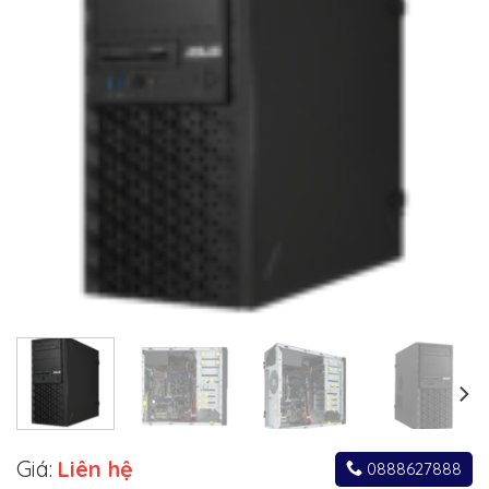
Giá:
Liên hệ
0888627888