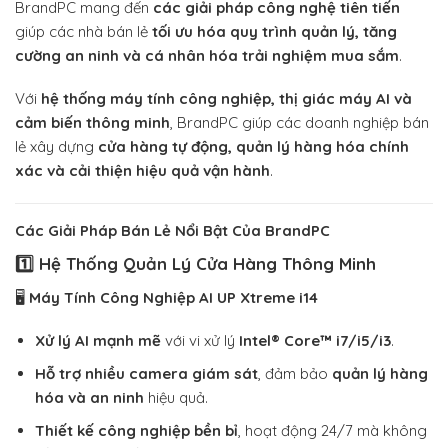
BrandPC mang đến
các giải pháp công nghệ tiên tiến
giúp các nhà bán lẻ
tối ưu hóa quy trình quản lý, tăng
cường an ninh và cá nhân hóa trải nghiệm mua sắm
.
Với
hệ thống máy tính công nghiệp, thị giác máy AI và
cảm biến thông minh
, BrandPC giúp các doanh nghiệp bán
lẻ xây dựng
cửa hàng tự động, quản lý hàng hóa chính
xác và cải thiện hiệu quả vận hành
.
Các Giải Pháp Bán Lẻ Nổi Bật Của BrandPC
1️⃣ Hệ Thống Quản Lý Cửa Hàng Thông Minh
🖥️
Máy Tính Công Nghiệp AI UP Xtreme i14
Xử lý AI mạnh mẽ
với vi xử lý
Intel® Core™ i7/i5/i3
.
Hỗ trợ nhiều camera giám sát
, đảm bảo
quản lý hàng
hóa và an ninh
hiệu quả.
Thiết kế công nghiệp bền bỉ
, hoạt động 24/7 mà không