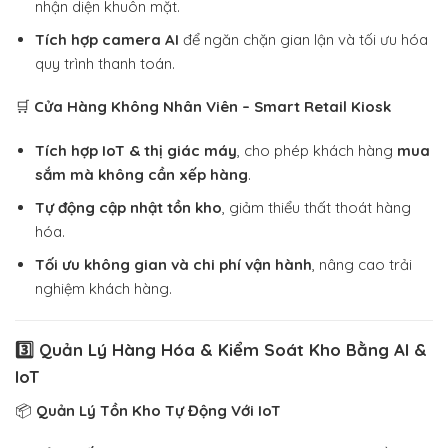
nhận diện khuôn mặt.
Tích hợp camera AI
để ngăn chặn gian lận và tối ưu hóa
quy trình thanh toán.
🛒
Cửa Hàng Không Nhân Viên – Smart Retail Kiosk
Tích hợp IoT & thị giác máy
, cho phép khách hàng
mua
sắm mà không cần xếp hàng
.
Tự động cập nhật tồn kho
, giảm thiểu thất thoát hàng
hóa.
Tối ưu không gian và chi phí vận hành
, nâng cao trải
nghiệm khách hàng.
3️⃣ Quản Lý Hàng Hóa & Kiểm Soát Kho Bằng AI &
IoT
📦
Quản Lý Tồn Kho Tự Động Với IoT