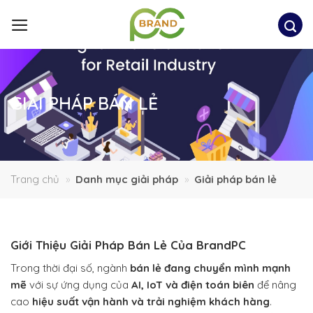
Bỏ
qua
nội
dung
GIẢI PHÁP BÁN LẺ
Trang chủ
»
Danh mục giải pháp
»
Giải pháp bán lẻ
Giới Thiệu Giải Pháp Bán Lẻ Của BrandPC
Trong thời đại số, ngành
bán lẻ đang chuyển mình mạnh
mẽ
với sự ứng dụng của
AI, IoT và điện toán biên
để nâng
cao
hiệu suất vận hành và trải nghiệm khách hàng
.