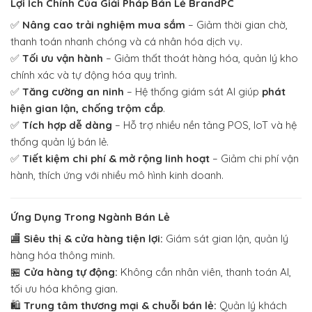
Lợi Ích Chính Của Giải Pháp Bán Lẻ BrandPC
✅
Nâng cao trải nghiệm mua sắm
– Giảm thời gian chờ,
thanh toán nhanh chóng và cá nhân hóa dịch vụ.
✅
Tối ưu vận hành
– Giảm thất thoát hàng hóa, quản lý kho
chính xác và tự động hóa quy trình.
✅
Tăng cường an ninh
– Hệ thống giám sát AI giúp
phát
hiện gian lận, chống trộm cắp
.
✅
Tích hợp dễ dàng
– Hỗ trợ nhiều nền tảng POS, IoT và hệ
thống quản lý bán lẻ.
✅
Tiết kiệm chi phí & mở rộng linh hoạt
– Giảm chi phí vận
hành, thích ứng với nhiều mô hình kinh doanh.
Ứng Dụng Trong Ngành Bán Lẻ
🏬
Siêu thị & cửa hàng tiện lợi:
Giám sát gian lận, quản lý
hàng hóa thông minh.
🏪
Cửa hàng tự động:
Không cần nhân viên, thanh toán AI,
tối ưu hóa không gian.
🛍️
Trung tâm thương mại & chuỗi bán lẻ:
Quản lý khách