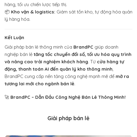
hàng, tối ưu chiến lược tiếp thị.
📦
Kho vận & logistics:
Giám sát tồn kho, tự động hóa quản
lý hàng hóa.
Kết Luận
Giải pháp bán lẻ thông minh của
BrandPC
giúp doanh
nghiệp bán lẻ
tăng tốc chuyển đổi số, tối ưu hóa quy trình
và nâng cao trải nghiệm khách hàng
. Từ
cửa hàng tự
động, thanh toán AI đến quản lý kho thông minh
,
BrandPC cung cấp nền tảng công nghệ mạnh mẽ để
mở ra
tương lai mới cho ngành bán lẻ
.
🚀
BrandPC – Dẫn Đầu Công Nghệ Bán Lẻ Thông Minh!
Giải pháp bán lẻ