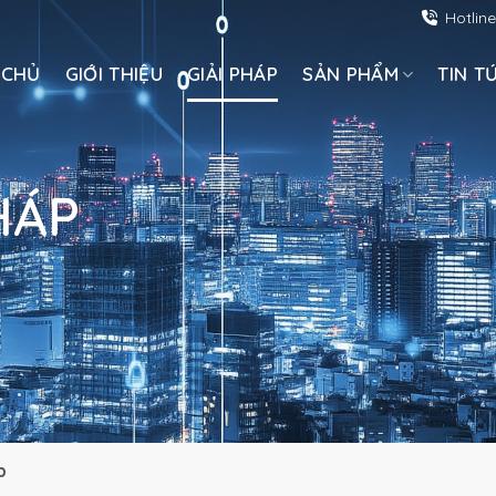
Hotlin
 CHỦ
GIỚI THIỆU
GIẢI PHÁP
SẢN PHẨM
TIN T
HÁP
p