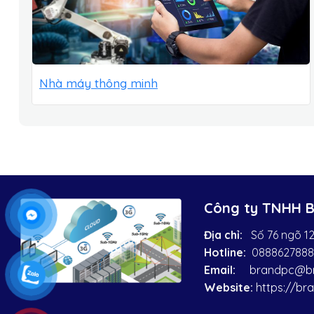
Nhà máy thông minh
Công ty TNHH 
Địa chỉ:
Số 76 ngõ 12
Hotline:
0888627888
Email:
brandpc@br
Website:
https://br