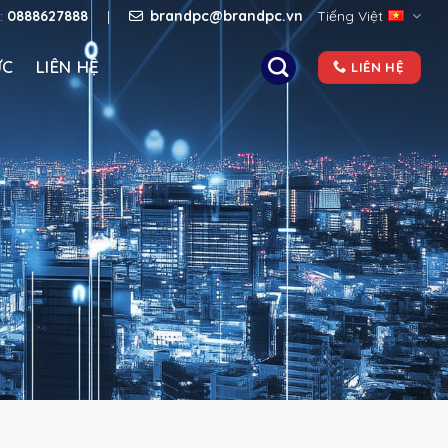
e:
0888627888
|
brandpc@brandpc.vn
Tiếng Việt
ỨC
LIÊN HỆ
LIÊN HỆ