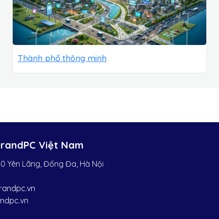
Thành phố thông minh
BrandPC Việt Nam
0 Yên Lãng, Đống Đa, Hà Nội
andpc.vn
andpc.vn