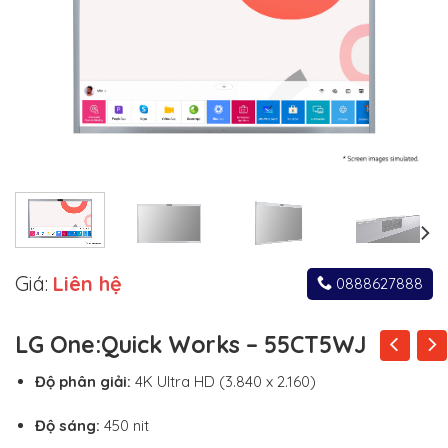
Giá:
Liên hệ
0888627888
LG One:Quick Works – 55CT5WJ
Độ phân giải:
4K Ultra HD (3.840 x 2.160)
Độ sáng:
450 nit