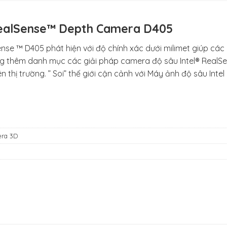
RealSense™ Depth Camera D405
ense ™ D405 phát hiện với độ chính xác dưới milimet giúp các
ng thêm danh mục các giải pháp camera độ sâu Intel® RealS
ên thị trường. ” Soi” thế giới cận cảnh với Máy ảnh độ sâu Inte
ra 3D