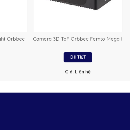
ght Orbbec
Camera 3D ToF Orbbec Femto Mega I
CHI TIẾT
Giá: Liên hệ