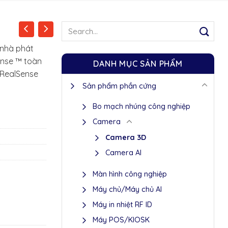
Search
for:
 nhà phát
ense ™ toàn
DANH MỤC SẢN PHẨM
l RealSense
Sản phẩm phần cứng
Bo mạch nhúng công nghiệp
Camera
Camera 3D
Camera AI
Màn hình công nghiệp
Máy chủ/Máy chủ AI
Máy in nhiệt RF ID
Máy POS/KIOSK