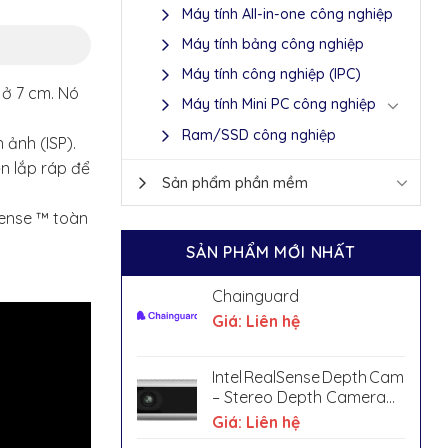
Máy tính All-in-one công nghiệp
Máy tính bảng công nghiệp
Máy tính công nghiệp (IPC)
 ở 7 cm. Nó
Máy tính Mini PC công nghiệp
Ram/SSD công nghiệp
 ảnh (ISP).
n lắp ráp để
Sản phẩm phần mềm
Sense ™ toàn
SẢN PHẨM MỚI NHẤT
Chainguard
Giá: Liên hệ
Intel RealSense Depth Camera D4
– Stereo Depth Camera
with IR Pass Filter & IMU
Giá: Liên hệ