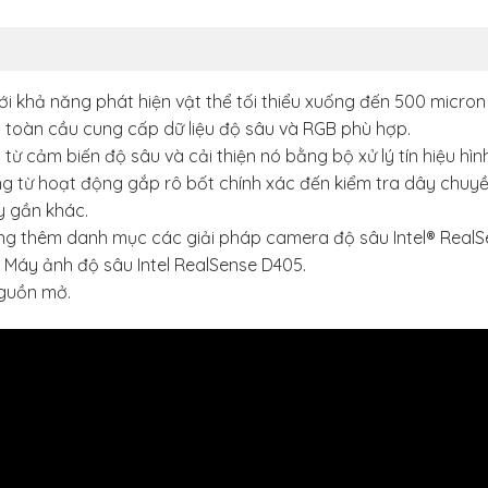
ới khả năng phát hiện vật thể tối thiểu xuống đến 500 micron
 toàn cầu cung cấp dữ liệu độ sâu và RGB phù hợp.
ừ cảm biến độ sâu và cải thiện nó bằng bộ xử lý tín hiệu hình
g từ hoạt động gắp rô bốt chính xác đến kiểm tra dây chuyề
y gần khác.
 rộng thêm danh mục các giải pháp camera độ sâu Intel® Real
ới Máy ảnh độ sâu Intel RealSense D405.
nguồn mở.