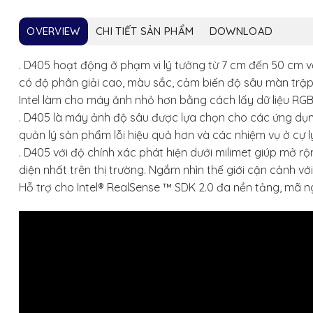
OVERVIEW
CHI TIẾT SẢN PHẨM
DOWNLOAD
. D405 hoạt động ở phạm vi lý tưởng từ 7 cm đến 50 cm v
có độ phân giải cao, màu sắc, cảm biến độ sâu màn trập
Intel làm cho máy ảnh nhỏ hơn bằng cách lấy dữ liệu RGB t
. D405 là máy ảnh độ sâu được lựa chọn cho các ứng dụn
quản lý sản phẩm lỗi hiệu quả hơn và các nhiệm vụ ở cự l
. D405 với độ chính xác phát hiện dưới milimet giúp mở
diện nhất trên thị trường. Ngắm nhìn thế giới cận cảnh v
Hỗ trợ cho Intel® RealSense ™ SDK 2.0 đa nền tảng, mã 