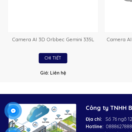
Camera AI 3D Orbbec Gemini 335L
Camera AI
CHI TIẾT
Giá: Liên hệ
Công ty TNHH 
Địa chỉ:
Số 76 ngõ 12
Hotline:
0888627888