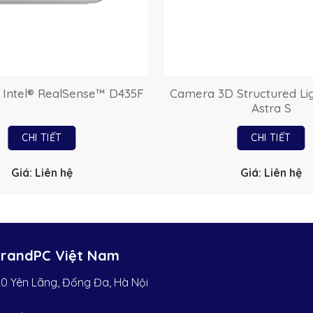
 Intel® RealSense™ D435F
Camera 3D Structured Li
Astra S
CHI TIẾT
CHI TIẾT
Giá: Liên hệ
Giá: Liên hệ
BrandPC Việt Nam
0 Yên Lãng, Đống Đa, Hà Nội