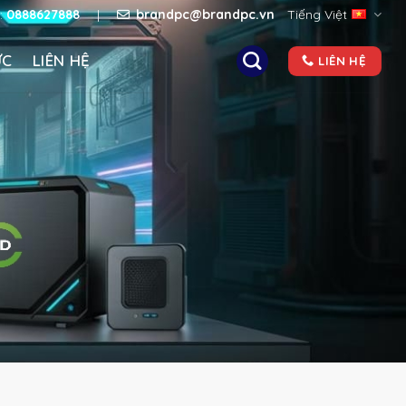
e:
0888627888
|
brandpc@brandpc.vn
Tiếng Việt
ỨC
LIÊN HỆ
LIÊN HỆ