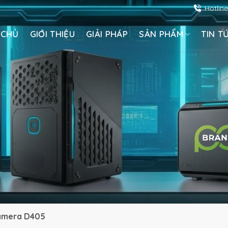
Hotlin
 CHỦ
GIỚI THIỆU
GIẢI PHÁP
SẢN PHẨM
TIN T
Camera D405