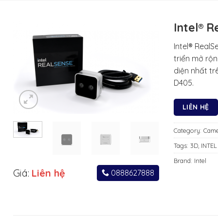
Intel® 
Intel® RealS
triển mở rộ
diện nhất tr
D405.
LIÊN HỆ
Category:
Came
Tags:
3D
,
INTEL
Brand:
Intel
Giá:
Liên hệ
0888627888