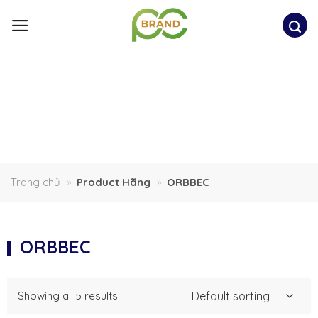
Bỏ
qua
nội
dung
Trang chủ
»
Product Hãng
»
ORBBEC
ORBBEC
Showing all 5 results