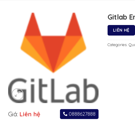
Gitlab E
LIÊN HỆ
Categories:
Quả
Giá:
Liên hệ
0888627888