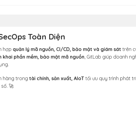
vSecOps Toàn Diện
h hợp
quản lý mã nguồn, CI/CD, bảo mật và giám sát
trên 
iển khai phần mềm, bảo mật mã nguồn
, GitLab giúp doanh ng
ụng.
h hàng trong
tài chính, sản xuất, AIoT
tối ưu quy trình phát t
số. 🚀