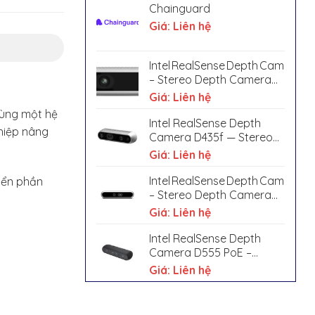
Chainguard
Giá: Liên hệ
Intel RealSense Depth Camera D4
– Stereo Depth Camera
with IR Pass Filter & IMU
Giá: Liên hệ
cùng một hệ
Intel RealSense Depth
hiệp nâng
Camera D435f — Stereo
Depth with IR Pass Filter
Giá: Liên hệ
Intel RealSense Depth Camera D
riển phần
– Stereo Depth Camera
with IR Pass Filter
Giá: Liên hệ
Intel RealSense Depth
Camera D555 PoE –
Ruggedized / Industrial
Giá: Liên hệ
Stereo Depth