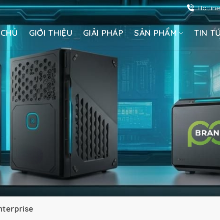
Hotlin
 CHỦ
GIỚI THIỆU
GIẢI PHÁP
SẢN PHẨM
TIN T
nterprise