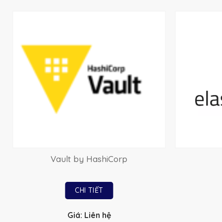
Vault by HashiCorp
CHI TIẾT
Giá: Liên hệ