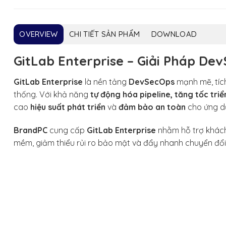
OVERVIEW
CHI TIẾT SẢN PHẨM
DOWNLOAD
GitLab Enterprise – Giải Pháp De
GitLab Enterprise
là nền tảng
DevSecOps
mạnh mẽ, tíc
thống. Với khả năng
tự động hóa pipeline, tăng tốc tr
cao
hiệu suất phát triển
và
đảm bảo an toàn
cho ứng d
BrandPC
cung cấp
GitLab Enterprise
nhằm hỗ trợ khác
mềm, giảm thiểu rủi ro bảo mật và đẩy nhanh chuyển đổi 