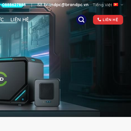
e:
0888627888
|
brandpc@brandpc.vn
Tiếng Việt
ỨC
LIÊN HỆ
LIÊN HỆ