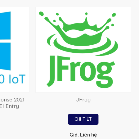
prise 2021
JFrog
EI Entry
CHI TIẾT
Giá: Liên hệ