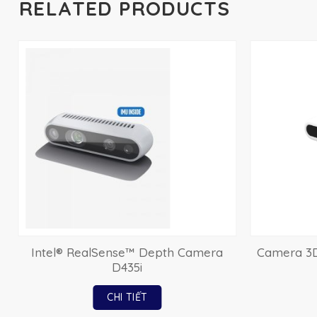
RELATED PRODUCTS
I
Intel® RealSense™ Depth Camera
Camera 3D
D435i
CHI TIẾT