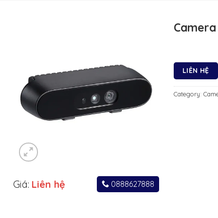
Camera 
LIÊN HỆ
Category:
Came
Giá:
Liên hệ
0888627888