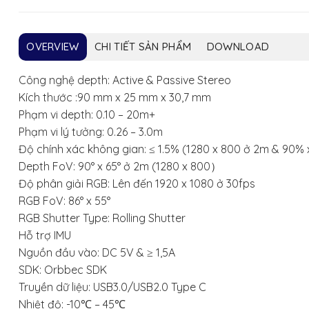
OVERVIEW
CHI TIẾT SẢN PHẨM
DOWNLOAD
Công nghệ depth: Active & Passive Stereo
Kích thước :90 mm x 25 mm x 30,7 mm
Phạm vi depth: 0.10 – 20m+
Phạm vi lý tưởng: 0.26 – 3.0m
Độ chính xác không gian: ≤ 1.5% (1280 x 800 ở 2m & 90%
Depth FoV: 90° x 65° ở 2m (1280 x 800）
Độ phân giải RGB: Lên đến 1920 x 1080 ở 30fps
RGB FoV: 86° x 55°
RGB Shutter Type: Rolling Shutter
Hỗ trợ IMU
Nguồn đầu vào: DC 5V & ≥ 1,5A
SDK: Orbbec SDK
Truyền dữ liệu: USB3.0/USB2.0 Type C
Nhiệt độ: -10℃ – 45℃