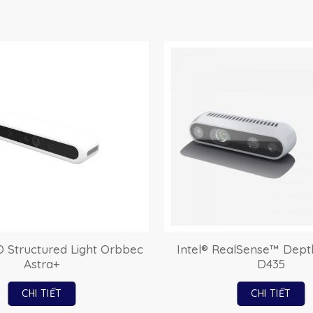
 Structured Light Orbbec
Intel® RealSense™ Dep
Astra+
D435
CHI TIẾT
CHI TIẾT