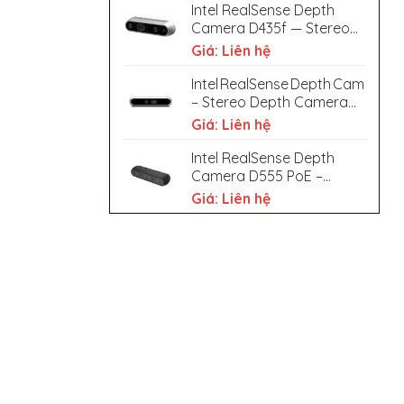
Intel RealSense Depth
Camera D435f — Stereo
Depth with IR Pass Filter
Giá: Liên hệ
Intel RealSense Depth Camera D
– Stereo Depth Camera
with IR Pass Filter
Giá: Liên hệ
Intel RealSense Depth
Camera D555 PoE –
Ruggedized / Industrial
Giá: Liên hệ
Stereo Depth