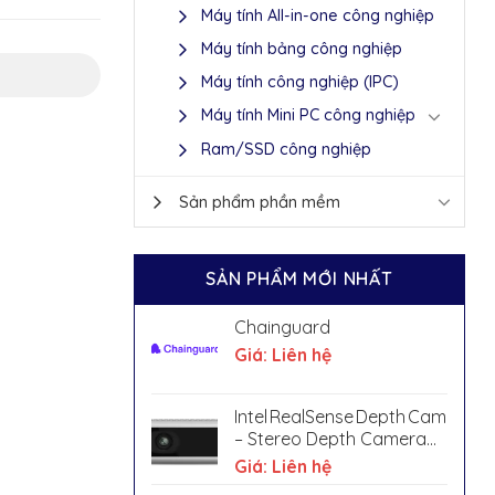
Máy tính All-in-one công nghiệp
Máy tính bảng công nghiệp
Máy tính công nghiệp (IPC)
Máy tính Mini PC công nghiệp
Ram/SSD công nghiệp
Sản phẩm phần mềm
SẢN PHẨM MỚI NHẤT
Chainguard
Giá: Liên hệ
Intel RealSense Depth Camera D4
– Stereo Depth Camera
with IR Pass Filter & IMU
Giá: Liên hệ