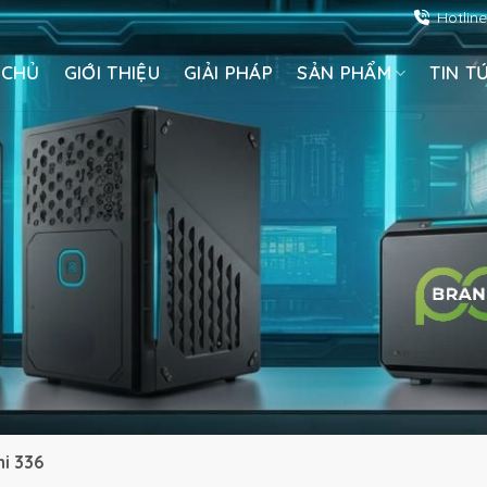
Hotlin
 CHỦ
GIỚI THIỆU
GIẢI PHÁP
SẢN PHẨM
TIN T
i 336