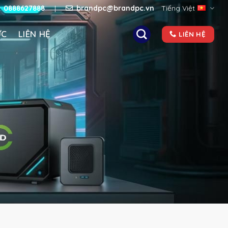
e:
0888627888
|
brandpc@brandpc.vn
Tiếng Việt
ỨC
LIÊN HỆ
LIÊN HỆ