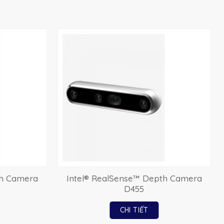
th Camera
Intel® RealSense™ Depth Camera
D455
CHI TIẾT