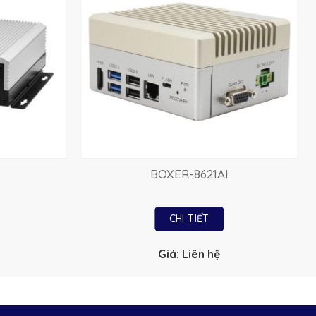
BOXER-8621AI
CHI TIẾT
Giá: Liên hệ