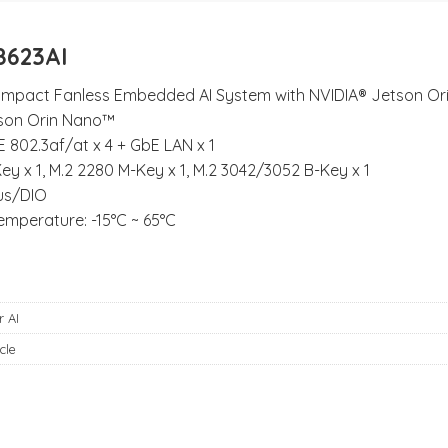
8623AI
mpact Fanless Embedded AI System with NVIDIA® Jetson O
son Orin Nano™
 802.3af/at x 4 + GbE LAN x 1
ey x 1, M.2 2280 M-Key x 1, M.2 3042/3052 B-Key x 1
s/DIO
emperature: -15°C ~ 65°C
r AI
cle