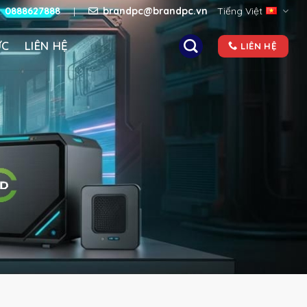
e:
0888627888
|
brandpc@brandpc.vn
Tiếng Việt
ỨC
LIÊN HỆ
LIÊN HỆ