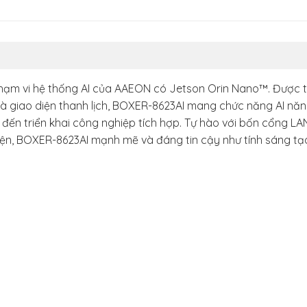
hạm vi hệ thống AI của AAEON có Jetson Orin Nano™. Được t
và giao diện thanh lịch, BOXER-8623AI mang chức năng AI nă
 đến triển khai công nghiệp tích hợp. Tự hào với bốn cổng LA
diện, BOXER-8623AI mạnh mẽ và đáng tin cậy như tính sáng tạ