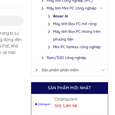
Máy tính công nghiệp (IPC)
Máy tính Mini PC công nghiệp
Boxer AI
Máy tính Box PC mở rộng
Máy tính Box PC nhúng trên
rang bị sự
phương tiện
ng động đến
N PoE, khả
Mini PC fanless công nghiệp
o về mặt
Ram/SSD công nghiệp
Sản phẩm phần mềm
SẢN PHẨM MỚI NHẤT
Chainguard
Giá: Liên hệ