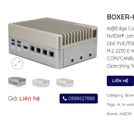
BOXER-
AI@Edge Co
NVIDIA® Jet
GbE PoE/PSE
M.2 2230 E-K
COM/CANBu
Operating T
LIÊN HỆ
Category:
Boxe
Giá:
Liên hệ
0888627888
Tags:
AI
,
In-vehi
Brand:
AAEON