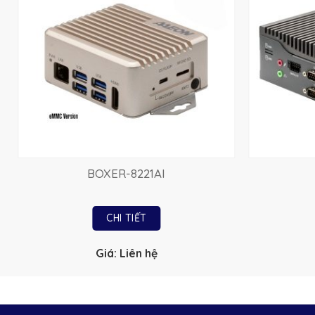
BOXER-8221AI
CHI TIẾT
Giá: Liên hệ