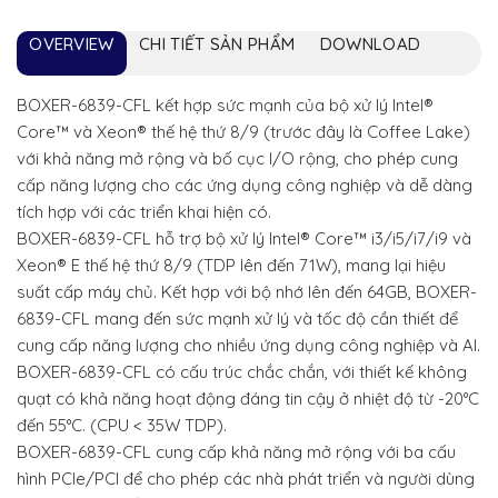
OVERVIEW
CHI TIẾT SẢN PHẨM
DOWNLOAD
BOXER-6839-CFL kết hợp sức mạnh của bộ xử lý Intel®
Core™ và Xeon® thế hệ thứ 8/9 (trước đây là Coffee Lake)
với khả năng mở rộng và bố cục I/O rộng, cho phép cung
cấp năng lượng cho các ứng dụng công nghiệp và dễ dàng
tích hợp với các triển khai hiện có.
BOXER-6839-CFL hỗ trợ bộ xử lý Intel® Core™ i3/i5/i7/i9 và
Xeon® E thế hệ thứ 8/9 (TDP lên đến 71W), mang lại hiệu
suất cấp máy chủ. Kết hợp với bộ nhớ lên đến 64GB, BOXER-
6839-CFL mang đến sức mạnh xử lý và tốc độ cần thiết để
cung cấp năng lượng cho nhiều ứng dụng công nghiệp và AI.
BOXER-6839-CFL có cấu trúc chắc chắn, với thiết kế không
quạt có khả năng hoạt động đáng tin cậy ở nhiệt độ từ -20°C
đến 55°C. (CPU < 35W TDP).
BOXER-6839-CFL cung cấp khả năng mở rộng với ba cấu
hình PCIe/PCI để cho phép các nhà phát triển và người dùng