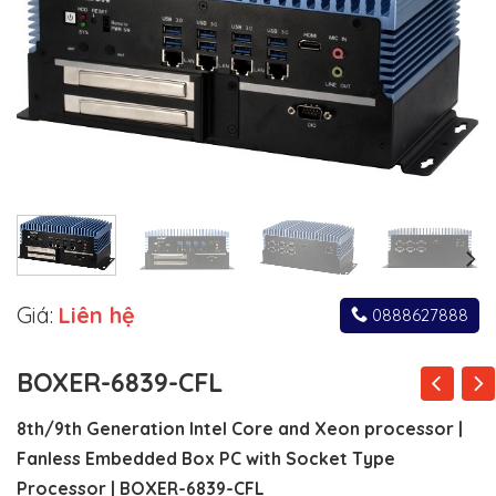
Giá:
Liên hệ
0888627888
BOXER-6839-CFL
8th/9th Generation Intel Core and Xeon processor |
Fanless Embedded Box PC with Socket Type
Processor | BOXER-6839-CFL