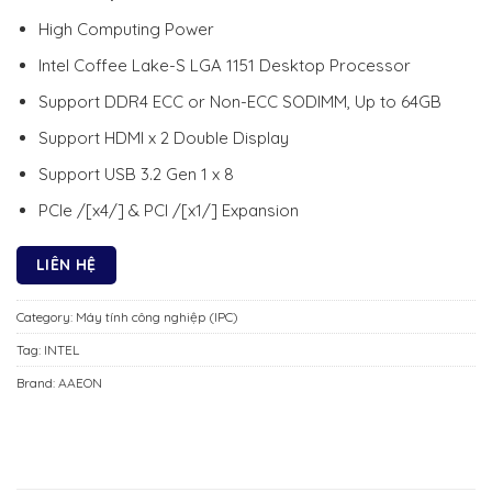
High Computing Power
Intel Coffee Lake-S LGA 1151 Desktop Processor
Support DDR4 ECC or Non-ECC SODIMM, Up to 64GB
Support HDMI x 2 Double Display
Support USB 3.2 Gen 1 x 8
PCIe /[x4/] & PCI /[x1/] Expansion
LIÊN HỆ
Category:
Máy tính công nghiệp (IPC)
Tag:
INTEL
Brand:
AAEON