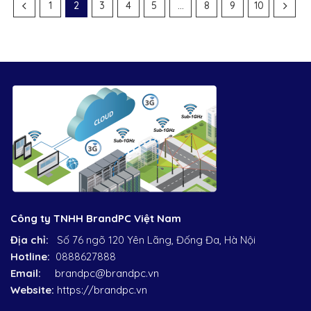
1
2
3
4
5
…
8
9
10
Công ty TNHH BrandPC Việt Nam
Địa chỉ:
Số 76 ngõ 120 Yên Lãng, Đống Đa, Hà Nội
Hotline:
0888627888
Email:
brandpc@brandpc.vn
Website:
https://brandpc.vn