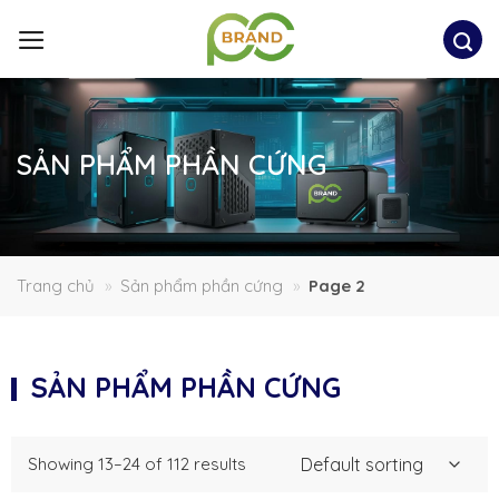
Bỏ
qua
nội
dung
SẢN PHẨM PHẦN CỨNG
Trang chủ
»
Sản phẩm phần cứng
»
Page 2
SẢN PHẨM PHẦN CỨNG
Showing 13–24 of 112 results